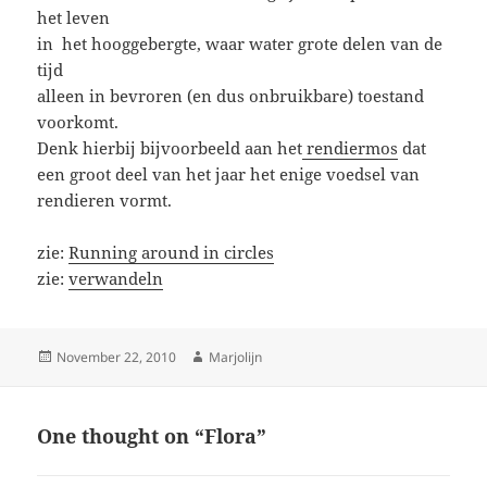
het leven
in het hooggebergte, waar water grote delen van de
tijd
alleen in bevroren (en dus onbruikbare) toestand
voorkomt.
Denk hierbij bijvoorbeeld aan het
rendiermos
dat
een groot deel van het jaar het enige voedsel van
rendieren vormt.
zie:
Running around in circles
zie:
verwandeln
Posted
Author
November 22, 2010
Marjolijn
on
One thought on “Flora”