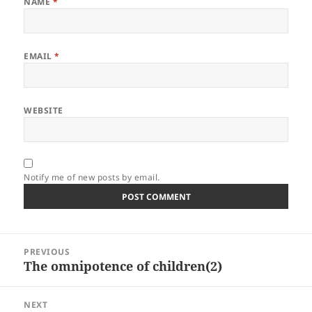
NAME
*
EMAIL
*
WEBSITE
Notify me of new posts by email.
Post
PREVIOUS
navigation
The omnipotence of children(2)
Previous
post:
NEXT