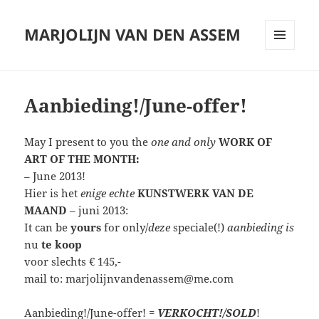
MARJOLIJN VAN DEN ASSEM
MENU
AND
WIDGETS
Aanbieding!/June-offer!
May I present to you the
one and only
WORK OF
ART OF THE MONTH:
– June 2013!
Hier is het
enige echte
KUNSTWERK VAN DE
MAAND
– juni 2013:
It can be
yours
for only/
deze
speciale(!)
aanbieding is
nu
te koop
voor slechts € 145,-
mail to: marjolijnvandenassem@me.com
Aanbieding!/June-offer! =
VERKOCHT!/SOLD
!