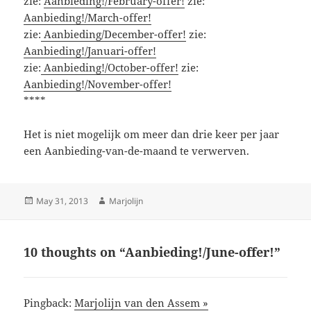
zie:
Aanbieding!/February-offer!
zie:
Aanbieding!/March-offer!
zie:
Aanbieding/December-offer!
zie:
Aanbieding!/Januari-offer!
zie:
Aanbieding!/October-offer!
zie:
Aanbieding!/November-offer!
****
Het is niet mogelijk om meer dan drie keer per jaar
een Aanbieding-van-de-maand te verwerven.
Posted
Author
May 31, 2013
Marjolijn
on
10 thoughts on “Aanbieding!/June-offer!”
Pingback:
Marjolijn van den Assem »