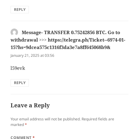
REPLY
Message- TRANSFER 0.75242856 BTC. Go to
withdrawal >>> https://telegra.ph/Ticket--6974-01-
15?hs=9dcea575c1316f3da3e7a8ff645068b9&
says:
January 21, 2025 at 03:56
l59evk
REPLY
Leave a Reply
Your email address will not be published.
Required fields are
marked
*
COMMENT
*