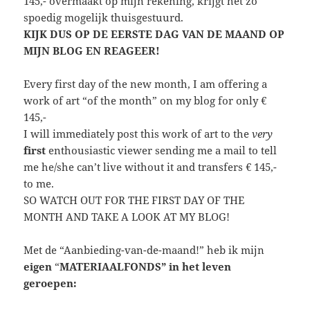
145,- overmaakt op mijn rekening, krijgt het zo
spoedig mogelijk thuisgestuurd.
KIJK DUS OP DE EERSTE DAG VAN DE MAAND OP
MIJN BLOG EN REAGEER!
Every first day of the new month, I am offering a
work of art “of the month” on my blog for only €
145,-
I will immediately post this work of art to the
very
first
enthousiastic viewer sending me a mail to tell
me he/she can’t live without it and transfers € 145,-
to me.
SO WATCH OUT FOR THE FIRST DAY OF THE
MONTH AND TAKE A LOOK AT MY BLOG!
Met de “Aanbieding-van-de-maand!” heb ik mijn
eigen
“
MATERIAALFONDS” in het leven
geroepen: