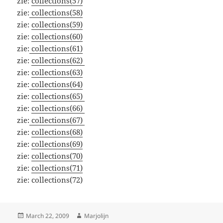
zie:
collections(57)
zie:
collections(58)
zie:
collections(59)
zie:
collections(60)
zie:
collections(61)
zie:
collections(62)
zie:
collections(63)
zie:
collections(64)
zie:
collections(65)
zie:
collections(66)
zie:
collections(67)
zie:
collections(68)
zie:
collections(69)
zie:
collections(70)
zie:
collections(71)
zie: collections(72)
Posted
Author
March 22, 2009
Marjolijn