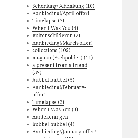
Schenking/Schenkung (10)
Aanbieding!/April-offer!
Timelapse (3)
When I Was You (4)
Buitenschilderen (2)
Aanbieding!/March-offer!
collections (105)
na-gaan (Eschpolder) (11)
a present from a friend
(39)
bubbel bubbel (5)
Aanbieding!/February-
offer!
Timelapse (2)
When I Was You (3)
Aantekeningen
bubbel bubbel (4)
Aanbieding!/January-offer!