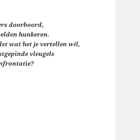
ers doorboord,
elden hunkeren.
st wat het je vertellen wil,
stgepinde vleugels
nfrontatie?