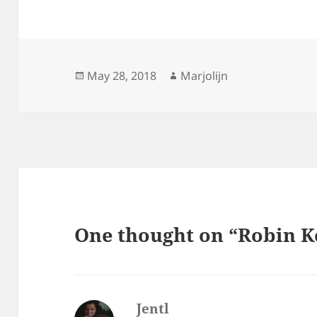
Posted
Author
May 28, 2018
Marjolijn
on
One thought on “Robin 
Jentl
says: