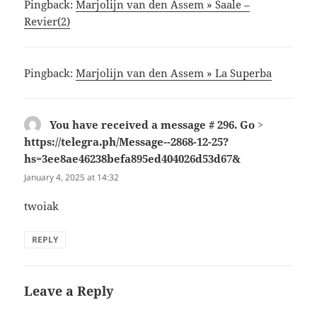
Pingback:
Marjolijn van den Assem » Saale –
Revier(2)
Pingback:
Marjolijn van den Assem » La Superba
You have received a message # 296. Go >
https://telegra.ph/Message--2868-12-25?
hs=3ee8ae46238befa895ed404026d53d67&
says:
January 4, 2025 at 14:32
twoiak
REPLY
Leave a Reply