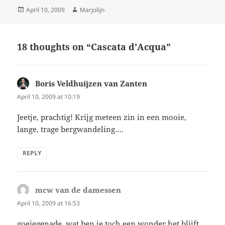
Posted
Author
April 10, 2009
Marjolijn
on
18 thoughts on “Cascata d’Acqua”
Boris Veldhuijzen van Zanten
says:
April 10, 2009 at 10:19
Jeetje, prachtig! Krijg meteen zin in een mooie,
lange, trage bergwandeling….
REPLY
mcw van de damessen
says:
April 10, 2009 at 16:53
goeiegenade, wat ben je toch een wonder het blijft