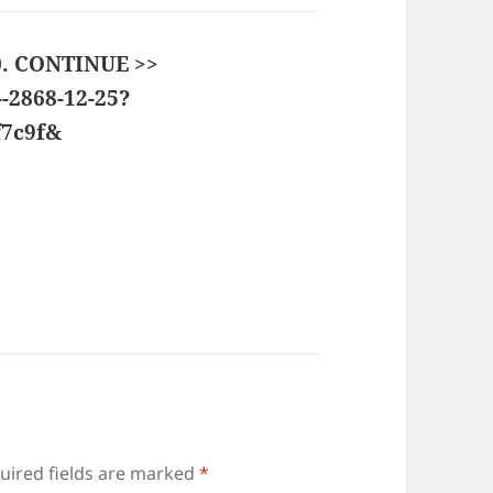
0. CONTINUE >>
--2868-12-25?
f7c9f&
says:
uired fields are marked
*