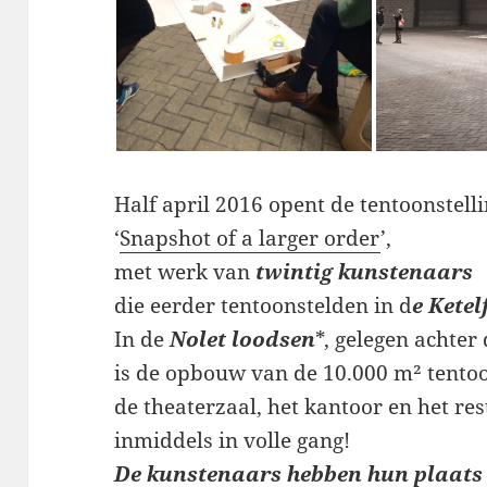
Half april 2016 opent de tentoonstell
‘
Snapshot of a larger order
’,
met werk van
twintig kunstenaars
die eerder tentoonstelden in d
e Kete
In de
Nolet loodsen
*, gelegen achter 
is de opbouw van de 10.000 m² tentoo
de theaterzaal, het kantoor en het re
inmiddels in volle gang!
De kunstenaars hebben hun plaats