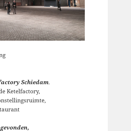
ing
lfactory Schiedam
.
de Ketelfactory,
nstellingsruimte,
staurant
 gevonden,