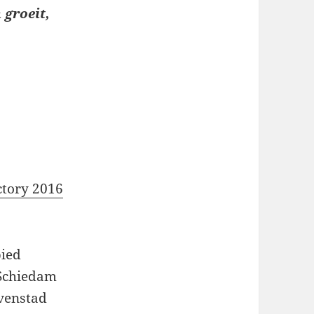
 groeit,
ctory 2016
bied
 Schiedam
avenstad