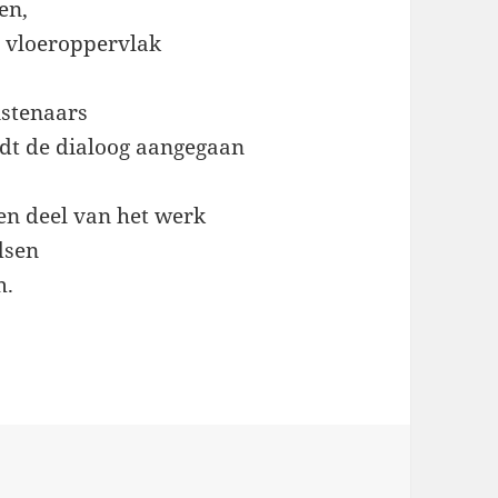
en,
n vloeroppervlak
nstenaars
rdt de dialoog aangegaan
en deel van het werk
dsen
m.