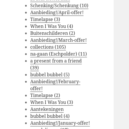
Schenking/Schenkung (10)
Aanbieding!/April-offer!
Timelapse (3)
When I Was You (4)
Buitenschilderen (2)
Aanbieding!/March-offer!
collections (105)
na-gaan (Eschpolder) (11)
a present from a friend
(39)
bubbel bubbel (5)
Aanbieding!/February-
offer!
Timelapse (2)
When I Was You (3)
Aantekeningen
bubbel bubbel (4)
Aanbieding!/January-offer!