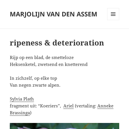
MARJOLIJN VAN DEN ASSEM
MENU
AND
WIDGETS
ripeness & deterioration
Rijp op een blad, de smetteloze
Heksenketel, zwetsend en knetterend
In zichzelf, op elke top
Van negen zwarte alpen.
Sylvia Plath
fragment uit: “Koeriers”,
Ariel
(vertaling:
Anneke
Brassinga
)