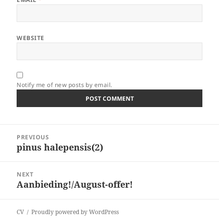
WEBSITE
Notify me of new posts by email.
Post
PREVIOUS
navigation
pinus halepensis(2)
Previous
post:
NEXT
Aanbieding!/August-offer!
Next
post:
CV
Proudly powered by WordPress