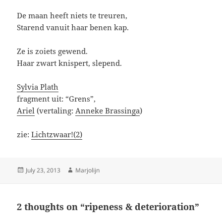
De maan heeft niets te treuren,
Starend vanuit haar benen kap.
Ze is zoiets gewend.
Haar zwart knispert, slepend.
Sylvia Plath
fragment uit: “Grens”,
Ariel
(vertaling:
Anneke Brassinga
)
zie:
Lichtzwaar!(2)
Posted
Author
July 23, 2013
Marjolijn
on
2 thoughts on “ripeness & deterioration”