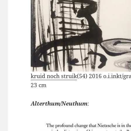
kruid noch struik
(54) 2016 o.i.inkt/g
23 cm
Alterthum/Neuthum
: