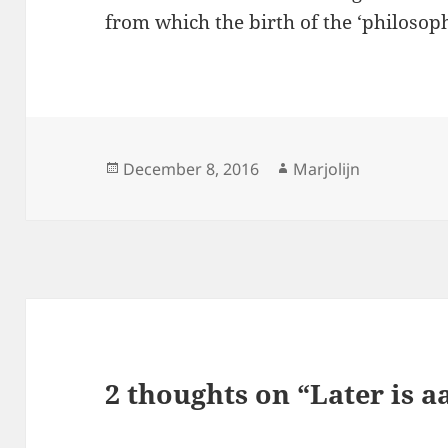
from which the birth of the ‘philosoph
Posted
Author
December 8, 2016
Marjolijn
on
2 thoughts on “Later is 