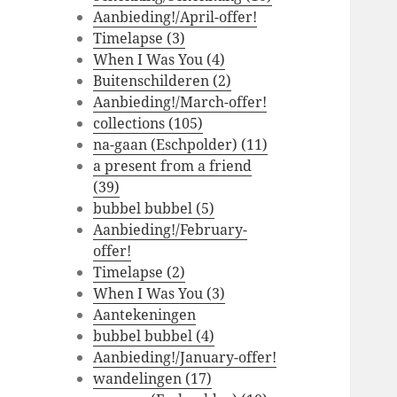
Aanbieding!/April-offer!
Timelapse (3)
When I Was You (4)
Buitenschilderen (2)
Aanbieding!/March-offer!
collections (105)
na-gaan (Eschpolder) (11)
a present from a friend
(39)
bubbel bubbel (5)
Aanbieding!/February-
offer!
Timelapse (2)
When I Was You (3)
Aantekeningen
bubbel bubbel (4)
Aanbieding!/January-offer!
wandelingen (17)