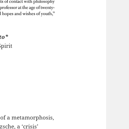
to*
pirit
n of a metamorphosis,
sche, a ‘crisis’