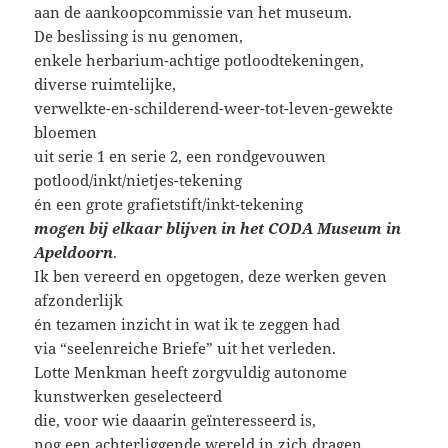
aan de aankoopcommissie van het museum.
De beslissing is nu genomen,
enkele herbarium-achtige potloodtekeningen,
diverse ruimtelijke,
verwelkte-en-schilderend-weer-tot-leven-gewekte
bloemen
uit serie 1 en serie 2, een rondgevouwen
potlood/inkt/nietjes-tekening
én een grote grafietstift/inkt-tekening
mogen bij elkaar blijven in het CODA Museum in
Apeldoorn
.
Ik ben vereerd en opgetogen, deze werken geven
afzonderlijk
én tezamen inzicht in wat ik te zeggen had
via “seelenreiche Briefe” uit het verleden.
Lotte Menkman heeft zorgvuldig autonome
kunstwerken geselecteerd
die, voor wie daaarin geïnteresseerd is,
nog een achterliggende wereld in zich dragen.