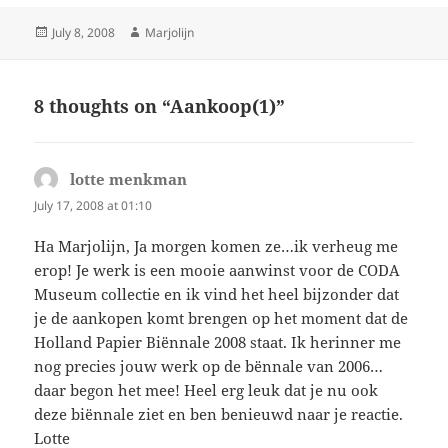
Posted
Author
July 8, 2008
Marjolijn
on
8 thoughts on “Aankoop(1)”
lotte menkman
says:
July 17, 2008 at 01:10
Ha Marjolijn, Ja morgen komen ze…ik verheug me
erop! Je werk is een mooie aanwinst voor de CODA
Museum collectie en ik vind het heel bijzonder dat
je de aankopen komt brengen op het moment dat de
Holland Papier Biënnale 2008 staat. Ik herinner me
nog precies jouw werk op de bënnale van 2006…
daar begon het mee! Heel erg leuk dat je nu ook
deze biënnale ziet en ben benieuwd naar je reactie.
Lotte