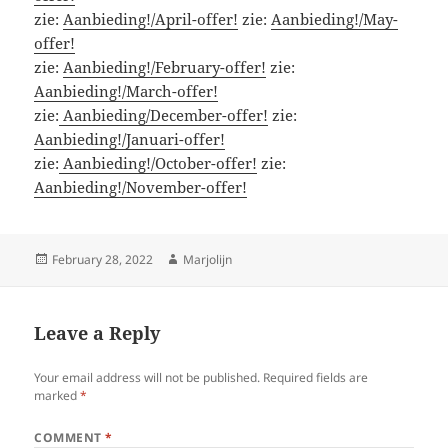
zie:
Aanbieding!/April-offer!
zie:
Aanbieding!/May-
offer!
zie:
Aanbieding!/February-offer!
zie:
Aanbieding!/March-offer!
zie:
Aanbieding/December-offer!
zie:
Aanbieding!/Januari-offer!
zie:
Aanbieding!/October-offer!
zie:
Aanbieding!/November-offer!
Posted
Author
February 28, 2022
Marjolijn
on
Leave a Reply
Your email address will not be published.
Required fields are
marked
*
COMMENT
*