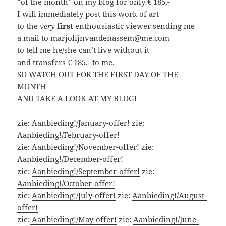
“of the month” on my blog for only € 185,-
I will immediately post this work of art
to the
very
first
enthousiastic viewer sending me
a mail to marjolijnvandenassem@me.com
to tell me he/she can’t live without it
and transfers € 185,- to me.
SO WATCH OUT FOR THE FIRST DAY OF THE
MONTH
AND TAKE A LOOK AT MY BLOG!
zie:
Aanbieding!/January-offer!
zie:
Aanbieding!/February-offer!
zie:
Aanbieding!/November-offer!
zie:
Aanbieding!/December-offer!
zie:
Aanbieding!/September-offer!
zie:
Aanbieding!/October-offer!
zie:
Aanbieding!/July-offer!
zie:
Aanbieding!/August-
offer!
zie:
Aanbieding!/May-offer!
zie:
Aanbieding!/June-