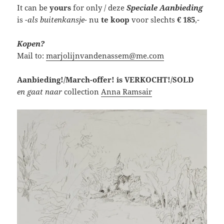
It can be
yours
for only / deze
Speciale Aanbieding
is
-als buitenkansje-
nu
te koop
voor slechts
€ 185
,-
Kopen?
Mail to:
marjolijnvandenassem@me.com
Aanbieding!/March-offer! is VERKOCHT!/SOLD
en gaat naar
collection
Anna Ramsair