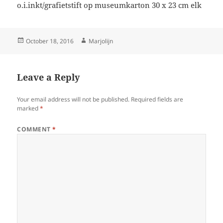
o.i.inkt/grafietstift op museumkarton 30 x 23 cm elk
Posted
Author
October 18, 2016
Marjolijn
on
Leave a Reply
Your email address will not be published.
Required fields are
marked
*
COMMENT
*