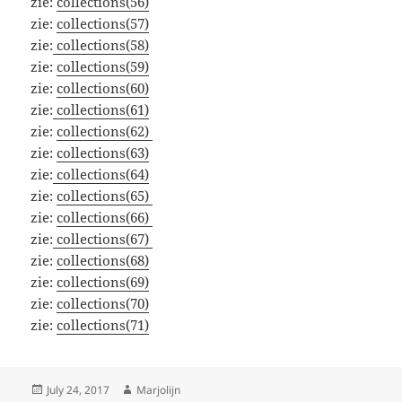
zie:
collections(56)
zie:
collections(57)
zie:
collections(58)
zie:
collections(59)
zie:
collections(60)
zie:
collections(61)
zie:
collections(62)
zie:
collections(63)
zie:
collections(64)
zie:
collections(65)
zie:
collections(66)
zie:
collections(67)
zie:
collections(68)
zie:
collections(69)
zie:
collections(70)
zie:
collections(71)
Posted
Author
July 24, 2017
Marjolijn