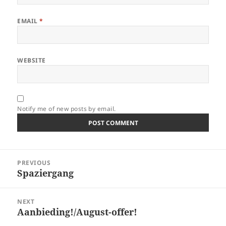
EMAIL
*
WEBSITE
Notify me of new posts by email.
Post
PREVIOUS
navigation
Spaziergang
Previous
post:
NEXT
Aanbieding!/August-offer!
Next
post: