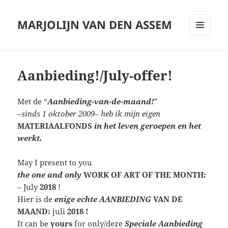
MARJOLIJN VAN DEN ASSEM
MENU
AND
WIDGETS
Aanbieding!/July-offer!
Met de “
Aanbieding-van-de-maand!
”
–
sinds 1 oktober 2009
–
heb ik mijn eigen
MATERIAALFONDS
in het leven geroepen en het
werkt.
May I present to you
the one and only
WORK OF ART OF THE MONTH:
– July
2018
!
Hier is de
enige echte
AANBIEDING
VAN DE
MAAND:
juli
2018 !
It can be
yours
for only/deze
Speciale Aanbieding