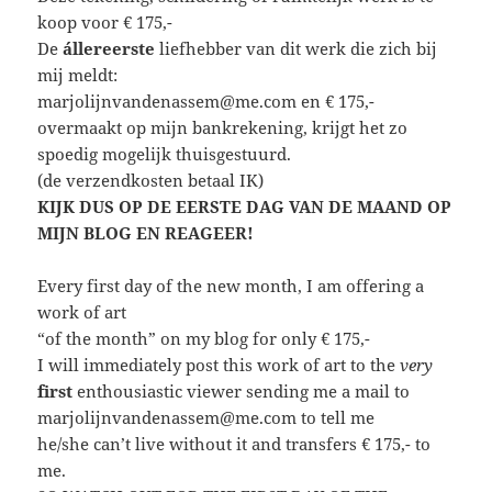
koop voor € 175,-
De
állereerste
liefhebber van dit werk die zich bij
mij meldt:
marjolijnvandenassem@me.com en € 175,-
overmaakt op mijn bankrekening, krijgt het zo
spoedig mogelijk thuisgestuurd.
(de verzendkosten betaal IK)
KIJK DUS OP DE EERSTE DAG VAN DE MAAND OP
MIJN BLOG EN REAGEER!
Every first day of the new month, I am offering a
work of art
“of the month” on my blog for only € 175,-
I will immediately post this work of art to the
very
first
enthousiastic viewer sending me a mail to
marjolijnvandenassem@me.com to tell me
he/she can’t live without it and transfers € 175,- to
me.