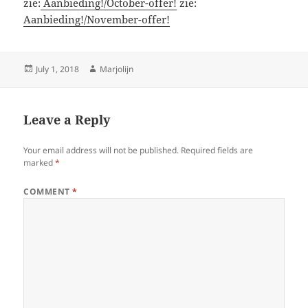
zie:
Aanbieding!/October-offer!
zie:
Aanbieding!/November-offer!
Posted
Author
July 1, 2018
Marjolijn
on
Leave a Reply
Your email address will not be published.
Required fields are
marked
*
COMMENT
*