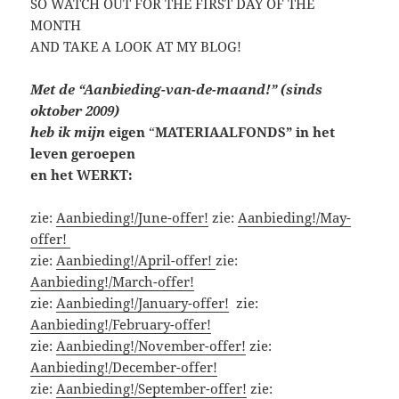
SO WATCH OUT FOR THE FIRST DAY OF THE
MONTH
AND TAKE A LOOK AT MY BLOG!
Met de “Aanbieding-van-de-maand!” (sinds
oktober 2009)
heb ik mijn
eigen
“
MATERIAALFONDS” in het
leven geroepen
en het WERKT:
zie:
Aanbieding!/June-offer!
zie:
Aanbieding!/May-
offer!
zie:
Aanbieding!/April-offer!
zie:
Aanbieding!/March-offer!
zie:
Aanbieding!/January-offer!
zie:
Aanbieding!/February-offer!
zie:
Aanbieding!/November-offer!
zie:
Aanbieding!/December-offer!
zie:
Aanbieding!/September-offer!
zie: