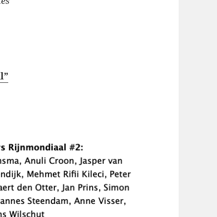
les
l”