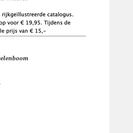
kelenboom
d