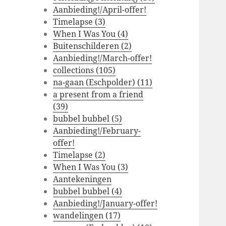
Aanbieding!/April-offer!
Timelapse (3)
When I Was You (4)
Buitenschilderen (2)
Aanbieding!/March-offer!
collections (105)
na-gaan (Eschpolder) (11)
a present from a friend
(39)
bubbel bubbel (5)
Aanbieding!/February-
offer!
Timelapse (2)
When I Was You (3)
Aantekeningen
bubbel bubbel (4)
Aanbieding!/January-offer!
wandelingen (17)