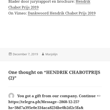
Blader door juryrapport en brochure:
Hendrik
Chabot Prijs 2019
On Vimeo:
Dankwoord Hendrik Chabot Prijs 2019
Posted
Author
December 7, 2019
Marjolijn
on
One thought on “HENDRIK CHABOTPRIJS
(2)”
You got a gift from our company. Continue =>
https://telegra.ph/Message--2868-12-25?
hs=38d7a395e0e334aca8234be0b2d2c5fa&
says: