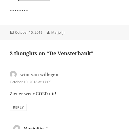
********
Posted
Author
October 10, 2016
Marjolijn
on
2 thoughts on “De Vensterbank”
wim van willegen
says:
October 10, 2016 at 17:05
Ziet er weer GOED uit!
REPLY
Marjolijn
says: