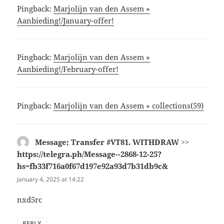
Pingback:
Marjolijn van den Assem »
Aanbieding!/January-offer!
Pingback:
Marjolijn van den Assem »
Aanbieding!/February-offer!
Pingback:
Marjolijn van den Assem » collections(59)
Message; Transfer #VT81. WITHDRAW >>
https://telegra.ph/Message--2868-12-25?
hs=fb33f716a0f67d197e92a93d7b31db9c&
says:
January 4, 2025 at 14:22
nxd5rc
REPLY