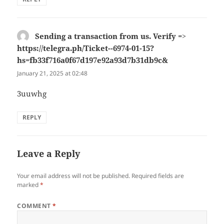
Sending a transaction from us. Verify =>
https://telegra.ph/Ticket--6974-01-15?
hs=fb33f716a0f67d197e92a93d7b31db9c&
says:
January 21, 2025 at 02:48
3uuwhg
REPLY
Leave a Reply
Your email address will not be published.
Required fields are
marked
*
COMMENT
*