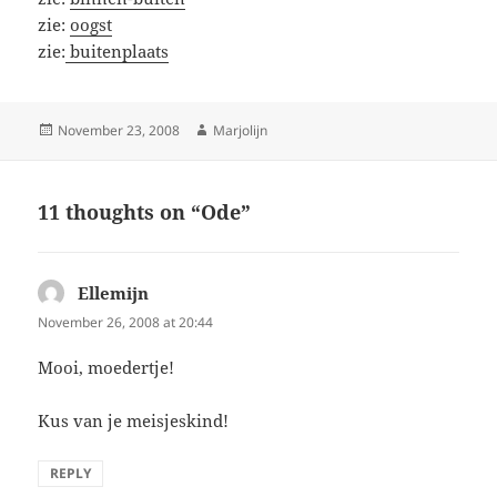
zie:
oogst
zie:
buitenplaats
Posted
Author
November 23, 2008
Marjolijn
on
11 thoughts on “Ode”
Ellemijn
says:
November 26, 2008 at 20:44
Mooi, moedertje!
Kus van je meisjeskind!
REPLY