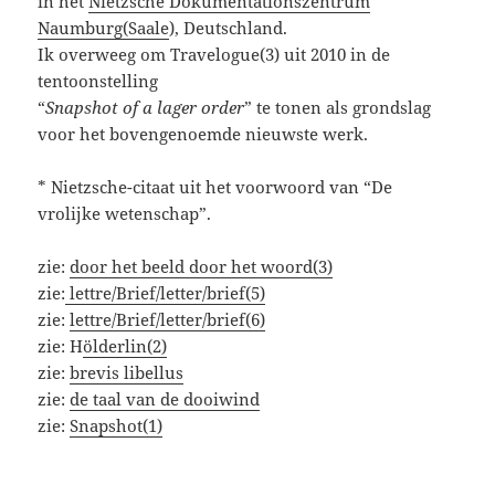
in het
Nietzsche Dokumentationszentrum
Naumburg(Saale
), Deutschland.
Ik overweeg om Travelogue(3) uit 2010 in de
tentoonstelling
“
Snapshot of a lager order
” te tonen als grondslag
voor het bovengenoemde nieuwste werk.
* Nietzsche-citaat uit het voorwoord van “De
vrolijke wetenschap”.
zie:
door het beeld door het woord(3)
zie:
lettre/Brief/letter/brief(5)
zie:
lettre/Brief/letter/brief(6)
zie: H
ölderlin(2)
zie:
brevis libellus
zie:
de taal van de dooiwind
zie:
Snapshot(1)