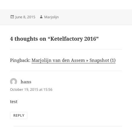
Posted
Author
June 8, 2015
Marjolijn
on
4 thoughts on “Ketelfactory 2016”
Pingback:
Marjolijn van den Assem » Snapshot (1)
hans
says:
October 19, 2015 at 15:56
test
REPLY