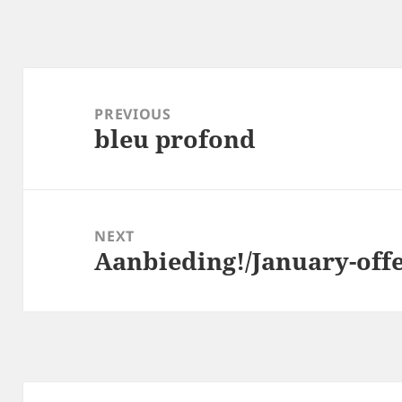
Post
navigation
PREVIOUS
bleu profond
Previous
post:
NEXT
Aanbieding!/January-offe
Next
post: