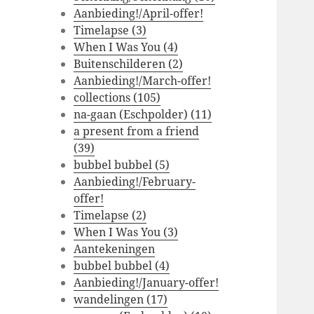
Aanbieding!/April-offer!
Timelapse (3)
When I Was You (4)
Buitenschilderen (2)
Aanbieding!/March-offer!
collections (105)
na-gaan (Eschpolder) (11)
a present from a friend
(39)
bubbel bubbel (5)
Aanbieding!/February-
offer!
Timelapse (2)
When I Was You (3)
Aantekeningen
bubbel bubbel (4)
Aanbieding!/January-offer!
wandelingen (17)