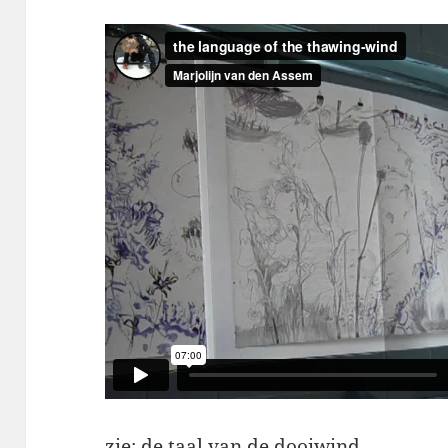
zie:
de taal van de dooiwind