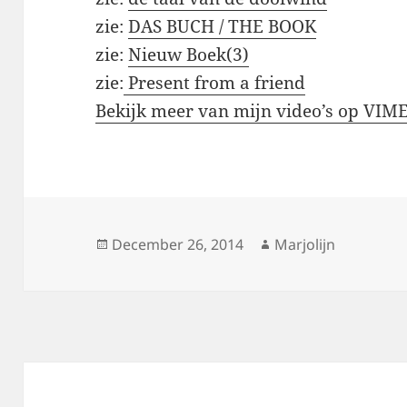
zie:
DAS BUCH / THE BOOK
zie:
Nieuw Boek(3)
zie:
Present from a friend
Bekijk meer van mijn video’s op VIM
Posted
Author
December 26, 2014
Marjolijn
on