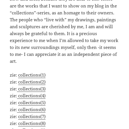
are the works that I want to show on my blog in the
“collections”-series, as an homage to their owners.
The people who “live with” my drawings, paintings
and sculptures are cherished by me, I am and will
always be grateful to them. It is a precious
experience to me when I’m allowed to take my work
to its new surroundings myself, only then -it seems
to me- I can appreciate it as an independent piece of
art.
zie:
collections(1)
zie:
collections(2)
zie:
collections(3)
zie:
collections(4)
zie:
collections(5)
zie:
collections(6)
zie:
collections(7)
zie:
collections(8)