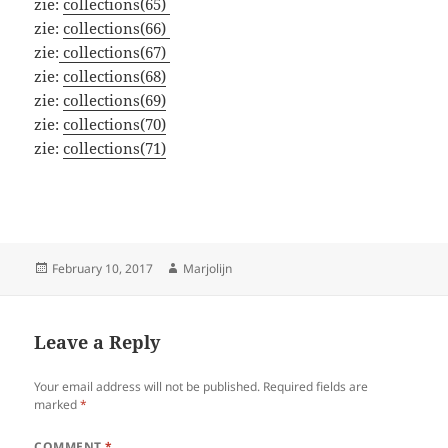
zie:
collections(65)
zie:
collections(66)
zie:
collections(67)
zie:
collections(68)
zie:
collections(69)
zie:
collections(70)
zie:
collections(71)
Posted
Author
February 10, 2017
Marjolijn
on
Leave a Reply
Your email address will not be published.
Required fields are
marked
*
COMMENT
*