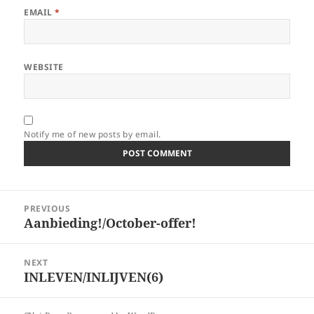
EMAIL
*
WEBSITE
Notify me of new posts by email.
Post
PREVIOUS
navigation
Aanbieding!/October-offer!
Previous
post:
NEXT
INLEVEN/INLIJVEN(6)
Next
post: