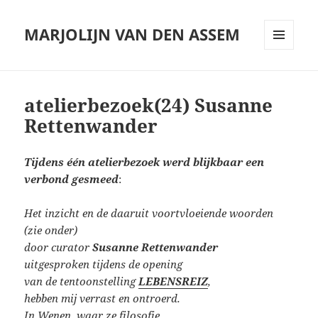
MARJOLIJN VAN DEN ASSEM
MENU
AND
WIDGETS
atelierbezoek(24) Susanne
Rettenwander
Tijdens één atelierbezoek werd blijkbaar een
verbond gesmeed
:
Het inzicht en de daaruit voortvloeiende woorden
(zie onder)
door curator
Susanne Rettenwander
uitgesproken tijdens de opening
van de tentoonstelling
LEBENSREIZ
,
hebben mij verrast en ontroerd.
In Wenen, waar ze filosofie,