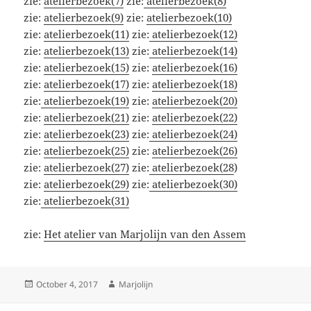
zie:
atelierbezoek(7)
zie:
atelierbezoek(8)
zie:
atelierbezoek(9)
zie:
atelierbezoek(10)
zie:
atelierbezoek(11)
zie:
atelierbezoek(12)
zie:
atelierbezoek(13)
zie:
atelierbezoek(14)
zie:
atelierbezoek(15)
zie:
atelierbezoek(16)
zie:
atelierbezoek(17)
zie:
atelierbezoek(18)
zie:
atelierbezoek(19)
zie:
atelierbezoek(20)
zie:
atelierbezoek(21)
zie:
atelierbezoek(22)
zie:
atelierbezoek(23)
zie:
atelierbezoek(24)
zie:
atelierbezoek(25)
zie:
atelierbezoek(26)
zie:
atelierbezoek(27)
zie:
atelierbezoek(28
)
zie:
atelierbezoek(29)
zie:
atelierbezoek(30)
zie:
atelierbezoek(31)
zie:
Het atelier van Marjolijn van den Assem
Posted
Author
October 4, 2017
Marjolijn
on