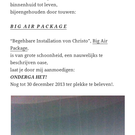
binnenhuid tot leven,
bijeengehouden door touwen:
B I G A I R P A C K A G E
“Begehbare Installation von Christo”,
Big Air
Package
,
is van grote schoonheid, een nauwelijks te
beschrijven oase,
laat je door mij aanmoedigen:
ONDERGA HET!
Nog tot 30 december 2013 ter plekke te beleven!.