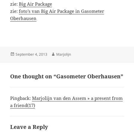
zie:
Big Air Package
zie:
foto’s van Big Air Package in Gasometer
Oberhausen
Posted
Author
September 4, 2013
Marjolijn
on
One thought on “Gasometer Oberhausen”
Pingback:
Marjolijn van den Assem » a present from
a friend(17)
Leave a Reply