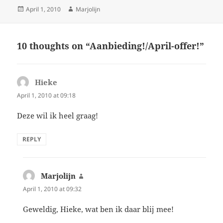
Posted
Author
April 1, 2010
Marjolijn
on
10 thoughts on “Aanbieding!/April-offer!”
Hieke
says:
April 1, 2010 at 09:18
Deze wil ik heel graag!
REPLY
Marjolijn
says:
April 1, 2010 at 09:32
Geweldig, Hieke, wat ben ik daar blij mee!