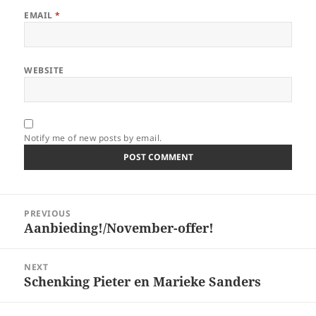
EMAIL
*
WEBSITE
Notify me of new posts by email.
Post
PREVIOUS
navigation
Aanbieding!/November-offer!
Previous
post:
NEXT
Schenking Pieter en Marieke Sanders
Next
post: