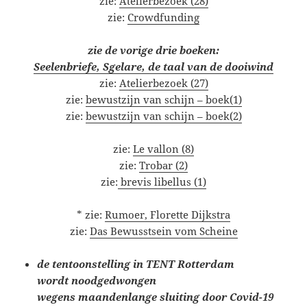
zie:
Atelierbezoek (28)
zie:
Crowdfunding
zie de vorige drie boeken:
Seelenbriefe, Sgelare, de taal van de dooiwind
zie:
Atelierbezoek (27)
zie:
bewustzijn van schijn – boek(1)
zie:
bewustzijn van schijn – boek(2)
zie:
Le vallon (8)
zie:
Trobar (2)
zie:
brevis libellus (1)
* zie:
Rumoer, Florette Dijkstra
zie:
Das Bewusstsein vom Scheine
de tentoonstelling in TENT Rotterdam
wordt noodgedwongen
wegens maandenlange sluiting door Covid-19