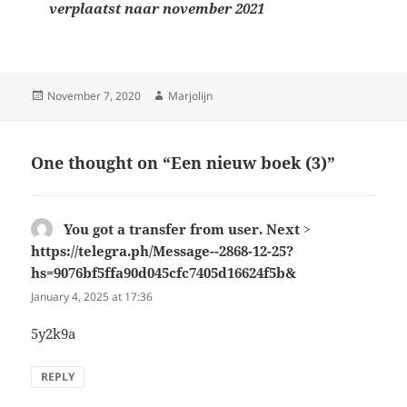
verplaatst naar november 2021
Posted
Author
November 7, 2020
Marjolijn
on
One thought on “Een nieuw boek (3)”
You got a transfer from user. Next >
https://telegra.ph/Message--2868-12-25?
hs=9076bf5ffa90d045cfc7405d16624f5b&
says:
January 4, 2025 at 17:36
5y2k9a
REPLY