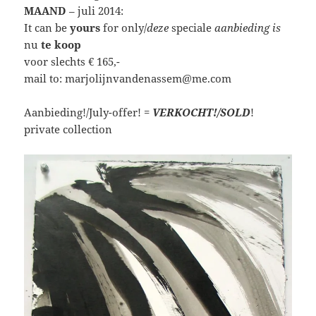
MAAND
– juli 2014:
It can be
yours
for only/
deze
speciale
aanbieding is
nu
te koop
voor slechts € 165,-
mail to: marjolijnvandenassem@me.com
Aanbieding!/July-offer! =
VERKOCHT!/SOLD
!
private collection