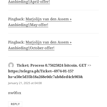
Aanbieding!/April-offer!
Pingback:
Marjolijn van den Assem »
Aanbieding!/May-offer!
Pingback:
Marjolijn van den Assem »
Aanbieding!/October-offer!
Ticket; Process 0.75625824 bitcoin. GET >>
https://telegra.ph/Ticket--6974-01-15?
hs=a50e5d35b18a268e0dc7ab8ded4cb903&
says:
January 21, 2025 at 04:08
nw0fox
REPLY