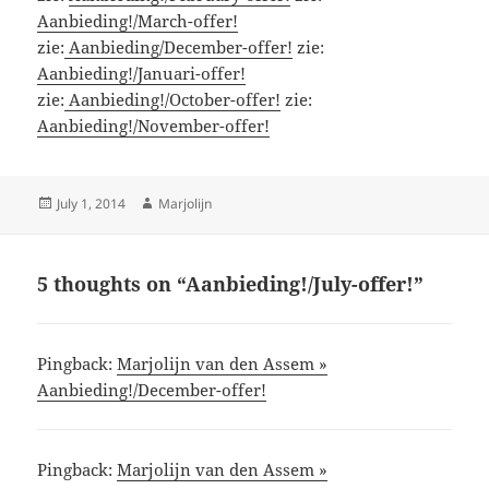
Aanbieding!/March-offer!
zie:
Aanbieding/December-offer!
zie:
Aanbieding!/Januari-offer!
zie:
Aanbieding!/October-offer!
zie:
Aanbieding!/November-offer!
Posted
Author
July 1, 2014
Marjolijn
on
5 thoughts on “Aanbieding!/July-offer!”
Pingback:
Marjolijn van den Assem »
Aanbieding!/December-offer!
Pingback:
Marjolijn van den Assem »