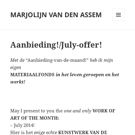
MARJOLIJN VAN DEN ASSEM
MENU
AND
WIDGETS
Aanbieding!/July-offer!
Met de
“Aanbieding-van-de-maand!”
heb ik mijn
eigen
MATERIAALFONDS
in het leven geroepen en het
werkt!
May I present to you the
one and only
WORK OF
ART OF THE MONTH:
– July 2014!
Hier is het
enige echte
KUNSTWERK VAN DE