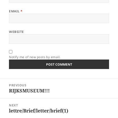
EMAIL
*
WEBSITE
Notify me of new posts by email.
Post
PREVIOUS
navigation
RIJKSMUSEUM!!!
Previous
post:
NEXT
lettre/Brief/letter/brief(1)
Next
post: