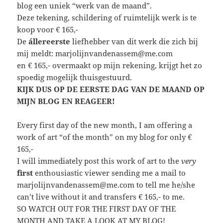
blog een uniek “werk van de maand”.
Deze tekening, schildering of ruimtelijk werk is te
koop voor € 165,-
De
állereerste
liefhebber van dit werk die zich bij
mij meldt: marjolijnvandenassem@me.com
en € 165,- overmaakt op mijn rekening, krijgt het zo
spoedig mogelijk thuisgestuurd.
KIJK DUS OP DE EERSTE DAG VAN DE MAAND OP
MIJN BLOG EN REAGEER!
Every first day of the new month, I am offering a
work of art “of the month” on my blog for only €
165,-
I will immediately post this work of art to the
very
first
enthousiastic viewer sending me a mail to
marjolijnvandenassem@me.com to tell me he/she
can’t live without it and transfers € 165,- to me.
SO WATCH OUT FOR THE FIRST DAY OF THE
MONTH AND TAKE A LOOK AT MY BLOG!