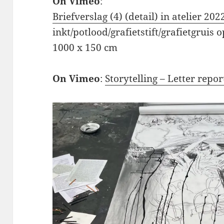
On Vimeo
:
Briefverslag (4) (detail) in atelier 202
inkt/potlood/grafietstift/grafietgruis 
1000 x 150 cm
On Vimeo
:
Storytelling – Letter repor