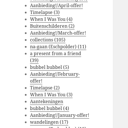
Aanbieding!/April-offer!
Timelapse (3)
When I Was You (4)
Buitenschilderen (2)
Aanbieding!/March-offer!
collections (105)
na-gaan (Eschpolder) (11)
a present from a friend
(39)
bubbel bubbel (5)
Aanbieding!/February-
offer!
Timelapse (2)
When I Was You (3)
Aantekeningen
bubbel bubbel (4)
Aanbieding!/January-offer!
wandelingen (17)