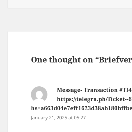
One thought on “Briefver
Message- Transaction #TI4
https://telegra.ph/Ticket--
hs=a663d04e7eff1623d38ab180bffb
January 21, 2025 at 05:27