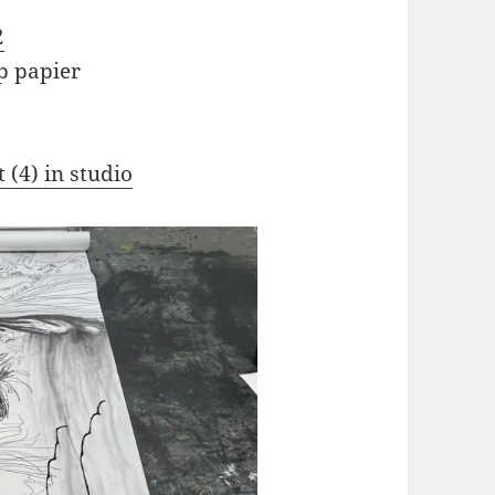
2
op papier
t (4) in studio