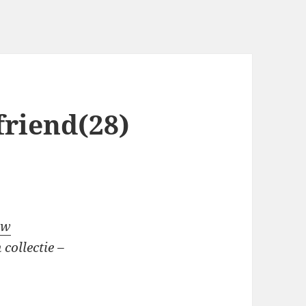
friend(28)
ow
 collectie –