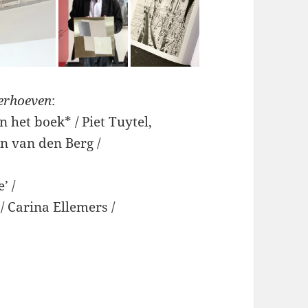
Verhoeven
:
 het boek* / Piet Tuytel,
n van den Berg /
’ /
 / Carina Ellemers /