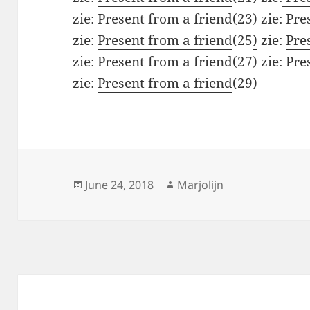
zie:
Present from a friend
(23) zie:
Pre
zie:
Present from a friend
(25
)
zie:
Pre
zie:
Present from a friend
(27) zie:
Pre
zie:
Present from a friend
(29)
Posted
Author
June 24, 2018
Marjolijn
on