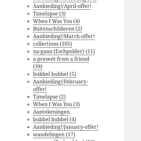
Aanbieding!/April-offer!
Timelapse (3)
When I Was You (4)
Buitenschilderen (2)
Aanbieding!/March-offer!
collections (105)
na-gaan (Eschpolder) (11)
a present from a friend
(39)
bubbel bubbel (5)
Aanbieding!/February-
offer!
Timelapse (2)
When I Was You (3)
Aantekeningen
bubbel bubbel (4)
Aanbieding!/January-offer!
wandelingen (17)