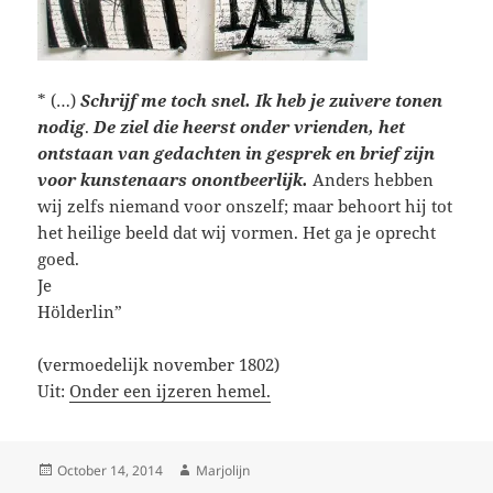
* (…)
Schrijf me toch snel. Ik heb je zuivere tonen
nodig
.
De ziel die heerst onder vrienden, het
ontstaan van gedachten in gesprek en brief zijn
voor kunstenaars onontbeerlijk.
Anders hebben
wij zelfs niemand voor onszelf; maar behoort hij tot
het heilige beeld dat wij vormen. Het ga je oprecht
goed.
Je
Hölderlin”
(vermoedelijk november 1802)
Uit:
Onder een ijzeren hemel.
Posted
Author
October 14, 2014
Marjolijn
on