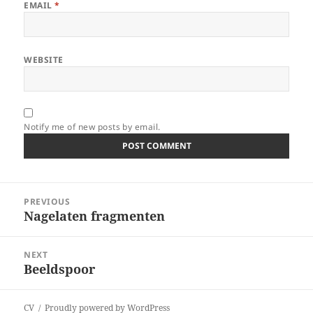
EMAIL
*
WEBSITE
Notify me of new posts by email.
Post
PREVIOUS
navigation
Nagelaten fragmenten
Previous
post:
NEXT
Beeldspoor
Next
post:
CV
Proudly powered by WordPress