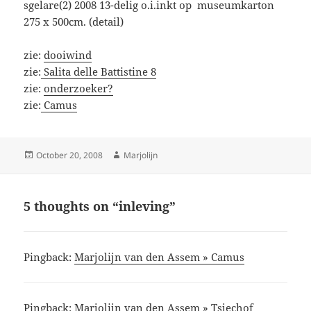
sgelare(2) 2008 13-delig o.i.inkt op museumkarton
275 x 500cm. (detail)
zie:
dooiwind
zie:
Salita delle Battistine 8
zie:
onderzoeker?
zie:
Camus
Posted
Author
October 20, 2008
Marjolijn
on
5 thoughts on “inleving”
Pingback:
Marjolijn van den Assem » Camus
Pingback:
Marjolijn van den Assem » Tsjechof