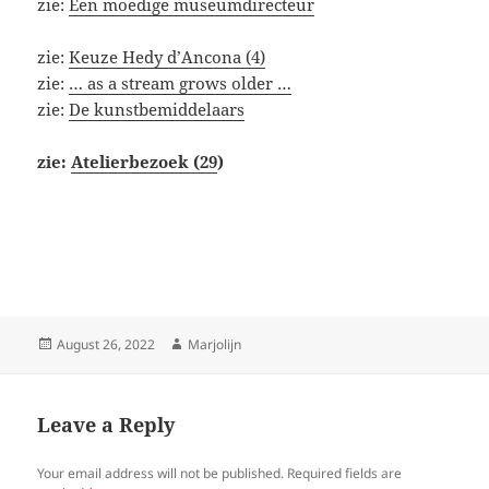
zie:
Een moedige museumdirecteur
zie:
Keuze Hedy d’Ancona (4)
zie:
… as a stream grows older …
zie:
De kunstbemiddelaars
zie:
Atelierbezoek (29
)
Posted
Author
August 26, 2022
Marjolijn
on
Leave a Reply
Your email address will not be published.
Required fields are