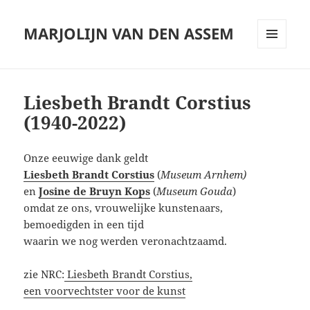
MARJOLIJN VAN DEN ASSEM
MENU
AND
WIDGETS
Liesbeth Brandt Corstius
(1940-2022)
Onze eeuwige dank geldt
Liesbeth Brandt Corstius
(
Museum Arnhem)
en
Josine de Bruyn Kop
s
(
Museum Gouda
)
omdat ze ons, vrouwelijke kunstenaars,
bemoedigden in een tijd
waarin we nog werden veronachtzaamd.
zie NRC:
Liesbeth Brandt Corstius,
een voorvechtster voor de kunst