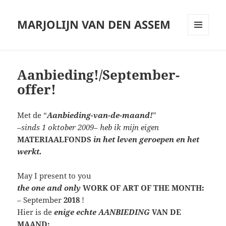
MARJOLIJN VAN DEN ASSEM
MENU
AND
WIDGETS
Aanbieding!/September-
offer!
Met de “
Aanbieding-van-de-maand!
”
–
sinds 1 oktober 2009
–
heb ik mijn eigen
MATERIAALFONDS
in het leven geroepen en het
werkt.
May I present to you
the one and only
WORK OF ART OF THE MONTH:
– September
2018
!
Hier is de
enige echte
AANBIEDING
VAN DE
MAAND: