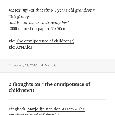
Victor
(my -at that time- 6 years old grandson):
“It’s granny
and Victor has been drawing her”
2006 o.i.inkt op papier 65x50cm.
zie:
The omnipotence of children(2)
zie:
Art4Kids
Posted
Author
January 11, 2010
Marjolijn
on
2 thoughts on “The omnipotence of
children(1)”
Pingback:
Marjolijn van den Assem » The