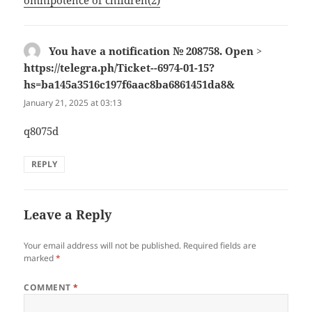
omnipotence of children(2)
You have a notification № 208758. Open >
https://telegra.ph/Ticket--6974-01-15?
hs=ba145a3516c197f6aac8ba6861451da8&
says:
January 21, 2025 at 03:13
q8075d
REPLY
Leave a Reply
Your email address will not be published.
Required fields are
marked
*
COMMENT
*