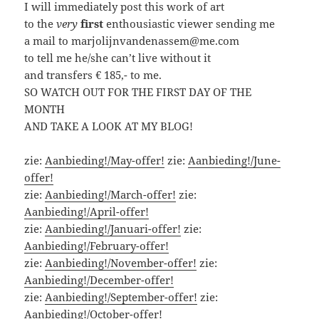
I will immediately post this work of art
to the
very
first
enthousiastic viewer sending me
a mail to marjolijnvandenassem@me.com
to tell me he/she can’t live without it
and transfers € 185,- to me.
SO WATCH OUT FOR THE FIRST DAY OF THE
MONTH
AND TAKE A LOOK AT MY BLOG!
zie:
Aanbieding!/May-offer!
zie:
Aanbieding!/June-
offer!
zie:
Aanbieding!/March-offer!
zie:
Aanbieding!/April-offer!
zie:
Aanbieding!/Januari-offer!
zie:
Aanbieding!/February-offer!
zie:
Aanbieding!/November-offer!
zie:
Aanbieding!/December-offer!
zie:
Aanbieding!/September-offer!
zie:
Aanbieding!/October-offer!