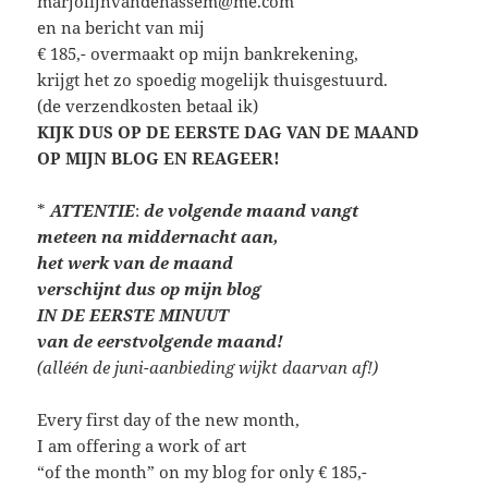
marjolijnvandenassem@me.com
en na bericht van mij
€ 185,- overmaakt op mijn bankrekening,
krijgt het zo spoedig mogelijk thuisgestuurd.
(de verzendkosten betaal ik)
KIJK DUS OP DE EERSTE DAG VAN DE MAAND
OP MIJN BLOG EN REAGEER!
*
ATTENTIE
:
de volgende maand vangt
meteen
na middernacht aan,
het werk van de maand
verschijnt dus op mijn blog
IN DE EERSTE MINUUT
van de eerstvolgende maand!
(alléén de juni-aanbieding wijkt daarvan af!)
Every first day of the new month,
I am offering a work of art
“of the month” on my blog for only € 185,-