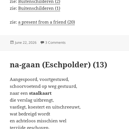
zie:
Buitenschilderen (2)
zie:
Buitenschilderen (1)
zie:
a present from a friend (20)
Posted
on Buitenschilderen (3)
June 22, 2026
3 Comments
on
na-gaan (Eschpolder) (13)
Aangespoord, voortgestuwd,
schoorvoetend op weg gestuurd,
naar een
staalkaart
die verslag uitbrengt,
vastlegt, koestert en uitschreeuwt,
wat bedreigd wordt
en achteloos misschien wel
terzijde geschoven,