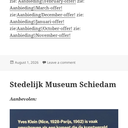
zie:
Aanbieding!/February-offer!
zie:
Aanbieding!/March-offer!
zie:
Aanbieding/December-offer!
zie:
Aanbieding!/Januari-offer!
zie:
Aanbieding!/October-offer!
zie:
Aanbieding!/November-offer!
Posted
on Aanbieding!/August-offer!
August 1, 2026
Leave a comment
on
Stedelijk Museum Schiedam
Aanbevolen: