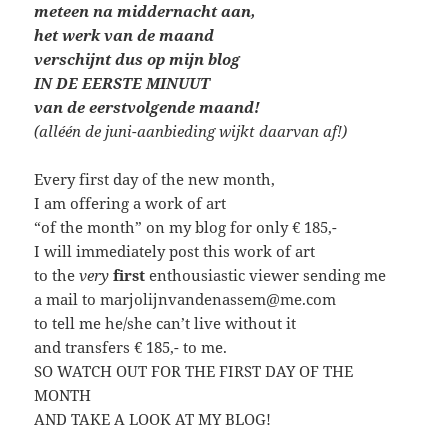
meteen
na middernacht aan,
het werk van de maand
verschijnt dus op mijn blog
IN DE EERSTE MINUUT
van de eerstvolgende maand!
(alléén de juni-aanbieding wijkt daarvan af!)
Every first day of the new month,
I am offering a work of art
“of the month” on my blog for only € 185,-
I will immediately post this work of art
to the
very
first
enthousiastic viewer sending me
a mail to marjolijnvandenassem@me.com
to tell me he/she can’t live without it
and transfers € 185,- to me.
SO WATCH OUT FOR THE FIRST DAY OF THE
MONTH
AND TAKE A LOOK AT MY BLOG!