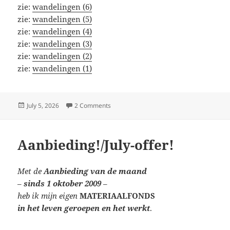
zie:
wandelingen (6)
zie:
wandelingen (5)
zie:
wandelingen (4)
zie:
wandelingen (3)
zie:
wandelingen (2)
zie:
wandelingen (1)
Posted
on wandelingen (18)
July 5, 2026
2 Comments
on
Aanbieding!/July-offer!
Met de
Aanbieding van de maand
–
sinds 1 oktober 2009
–
heb ik mijn eigen
MATERIAALFONDS
in het leven geroepen en het werkt
.