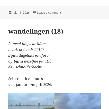
Posted
on collections (107)
July 11, 2026
Leave a comment
on
wandelingen (18)
Lopend langs de Maas
maak ik (sinds 2016)
bijna
dagelijks een foto
op
bijna
dezelfde plaats
:
de Eschpolderbocht.
Selectie uit de foto’s
van januari t/m juli 2026: