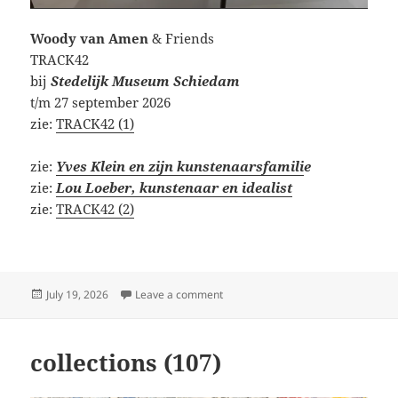
Woody van Amen
& Friends
TRACK42
bij
Stedelijk Museum Schiedam
t/m 27 september 2026
zie:
TRACK42 (1)
zie:
Yves Klein en zijn kunstenaarsfamili
e
zie:
Lou Loeber, kunstenaar en idealist
zie:
TRACK42 (2)
Posted
on Stedelijk Museum Schiedam
July 19, 2026
Leave a comment
on
collections (107)