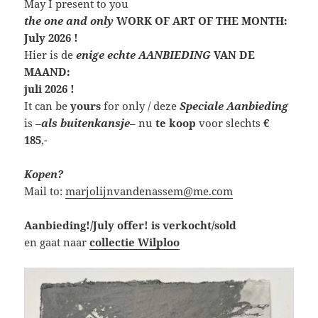
May I present to you
the one and only
WORK OF ART OF THE MONTH:
July 2026 !
Hier is de
enige echte AANBIEDING
VAN DE
MAAND:
juli 2026 !
It can be
yours
for only / deze
Speciale Aanbieding
is
–
als buitenkansje
–
nu
te koop
voor slechts
€
185
,-
Kopen?
Mail to:
marjolijnvandenassem@me.com
Aanbieding!/July offer! is verkocht/sold
en gaat naar
collectie Wilploo