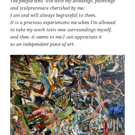
The people who ‘live with’
my drawings, paintings
and sculptures
are cherished by me,
I am and will always be
grateful to them.
It is a precious experience
to me when I’m allowed
to take my work to
its new surroundings myself,
and then -it seems to me-
I can appreciate it
as an independent piece of ar
t.