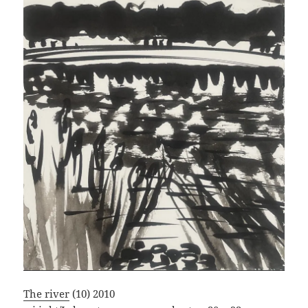
The river
(10) 2010