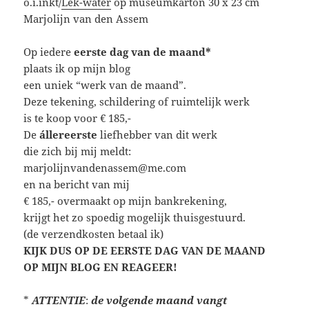
o.i.inkt/
Lek-water
op museumkarton 30 x 23 cm
Marjolijn van den Assem
Op iedere
eerste dag van de maand*
plaats ik op mijn blog
een uniek “werk van de maand”.
Deze tekening, schildering of ruimtelijk werk
is te koop voor € 185,-
De
állereerste
liefhebber van dit werk
die zich bij mij meldt:
marjolijnvandenassem@me.com
en na bericht van mij
€ 185,- overmaakt op mijn bankrekening,
krijgt het zo spoedig mogelijk thuisgestuurd.
(de verzendkosten betaal ik)
KIJK DUS OP DE EERSTE DAG VAN DE MAAND
OP MIJN BLOG EN REAGEER!
*
ATTENTIE
:
de volgende maand vangt