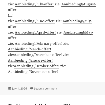
zie:
Aanbieding!/July-offer!
zie:
Aanbieding!/August-
offer!
(…)
zie:
Aanbieding!/June-offer!
zie:
Aanbieding!/July-
offer!
zie:
Aanbieding!/April-offer!
zie:
Aanbieding!/May-
offer!
zie:
Aanbieding!/February-offer!
zie:
Aanbieding!/March-offer!
zie:
Aanbieding/December-offer!
zie:
Aanbieding!/Januari-offer!
zie:
Aanbieding!/October-offer!
zie:
Aanbieding!/November-offer!
Posted
on Aanbieding!/July-offer!
July 1, 2026
Leave a comment
on