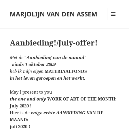
MARJOLIJN VAN DEN ASSEM
MENU
AND
WIDGETS
Aanbieding!/July-offer!
Met de
“
Aanbieding van de maand
”
–
sinds 1 oktober 2009
–
heb ik mijn eigen
MATERIAALFONDS
in het leven geroepen en het werkt.
May I present to you
the one and only
WORK OF ART OF THE MONTH:
July 2020
!
Hier is de
enige echte AANBIEDING
VAN DE
MAAND:
juli 2020 !