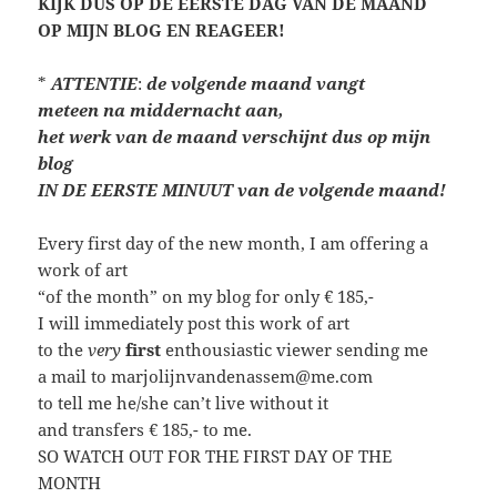
KIJK DUS OP DE EERSTE DAG VAN DE MAAND
OP MIJN BLOG EN REAGEER!
*
ATTENTIE
:
de volgende maand vangt
meteen
na middernacht aan,
het werk van de maand verschijnt dus op mijn
blog
IN DE EERSTE MINUUT van de volgende maand!
Every first day of the new month, I am offering a
work of art
“of the month” on my blog for only € 185,-
I will immediately post this work of art
to the
very
first
enthousiastic viewer sending me
a mail to marjolijnvandenassem@me.com
to tell me he/she can’t live without it
and transfers € 185,- to me.
SO WATCH OUT FOR THE FIRST DAY OF THE
MONTH