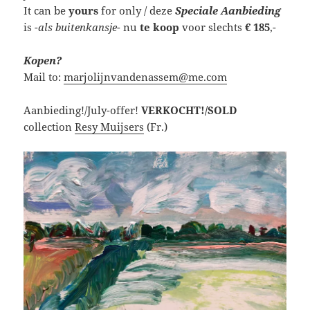
It can be
yours
for only / deze
Speciale Aanbieding
is
-als buitenkansje-
nu
te koop
voor slechts
€ 185
,-
Kopen?
Mail to:
marjolijnvandenassem@me.com
Aanbieding!/July-offer!
VERKOCHT!/SOLD
collection
Resy Muijsers
(Fr.)