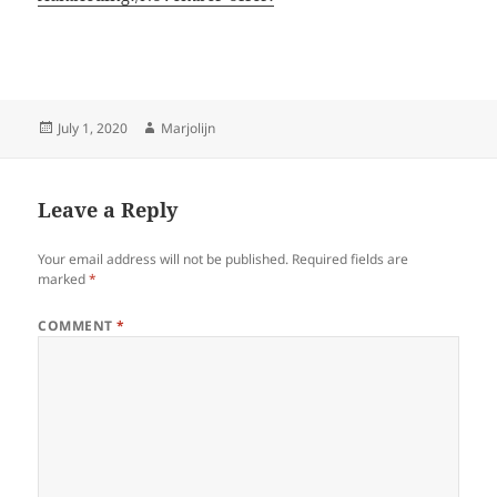
Posted
Author
July 1, 2020
Marjolijn
on
Leave a Reply
Your email address will not be published.
Required fields are
marked
*
COMMENT
*