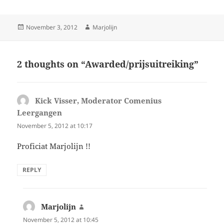
Posted
Author
November 3, 2012
Marjolijn
on
2 thoughts on “Awarded/prijsuitreiking”
Kick Visser, Moderator Comenius
Leergangen
says:
November 5, 2012 at 10:17
Proficiat Marjolijn !!
REPLY
Marjolijn
says:
November 5, 2012 at 10:45