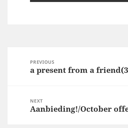
Post
navigation
PREVIOUS
a present from a friend(3
Previous
post:
NEXT
Aanbieding!/October offe
Next
post: