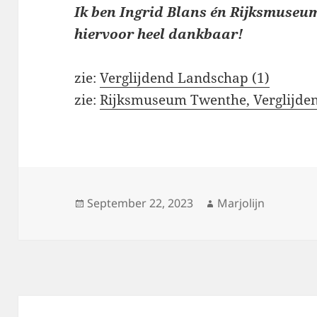
Ik ben Ingrid Blans én Rijksmuseu
hiervoor
heel
dankbaar!
zie:
Verglijdend Landschap (1)
zie:
Rijksmuseum Twenthe, Verglijde
Posted
Author
September 22, 2023
Marjolijn
on