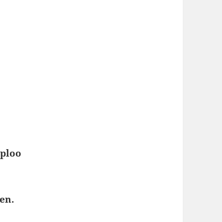
lploo
en.