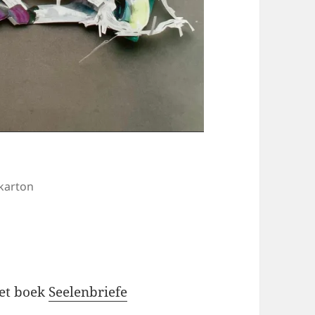
mkarton
het boek
Seelenbriefe