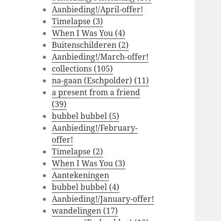
Aanbieding!/April-offer!
Timelapse (3)
When I Was You (4)
Buitenschilderen (2)
Aanbieding!/March-offer!
collections (105)
na-gaan (Eschpolder) (11)
a present from a friend
(39)
bubbel bubbel (5)
Aanbieding!/February-
offer!
Timelapse (2)
When I Was You (3)
Aantekeningen
bubbel bubbel (4)
Aanbieding!/January-offer!
wandelingen (17)