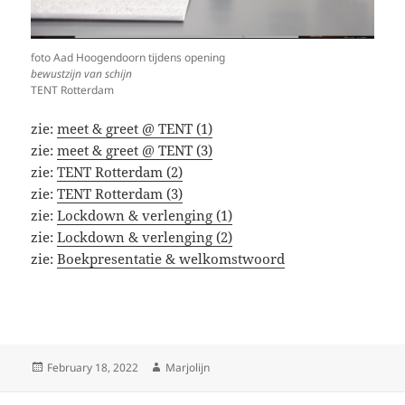
foto Aad Hoogendoorn tijdens opening
bewustzijn van schijn
TENT Rotterdam
zie:
meet & greet @ TENT (1)
zie:
meet & greet @ TENT (3)
zie:
TENT Rotterdam (2)
zie:
TENT Rotterdam (3)
zie:
Lockdown & verlenging (1)
zie:
Lockdown & verlenging (2)
zie:
Boekpresentatie & welkomstwoord
Posted
Author
February 18, 2022
Marjolijn
on