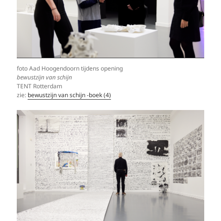
foto Aad Hoogendoorn tijdens opening
bewustzijn van schijn
TENT Rotterdam
zie:
bewustzijn van schijn -boek (4)