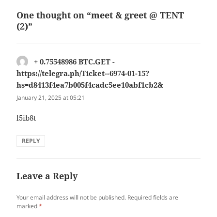
One thought on “meet & greet @ TENT
(2)”
+ 0.75548986 BTC.GET -
https://telegra.ph/Ticket--6974-01-15?
hs=d8413f4ea7b005f4cadc5ee10abf1cb2&
says:
January 21, 2025 at 05:21
l5ib8t
REPLY
Leave a Reply
Your email address will not be published.
Required fields are
marked
*