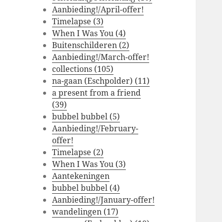
Aanbieding!/April-offer!
Timelapse (3)
When I Was You (4)
Buitenschilderen (2)
Aanbieding!/March-offer!
collections (105)
na-gaan (Eschpolder) (11)
a present from a friend
(39)
bubbel bubbel (5)
Aanbieding!/February-
offer!
Timelapse (2)
When I Was You (3)
Aantekeningen
bubbel bubbel (4)
Aanbieding!/January-offer!
wandelingen (17)