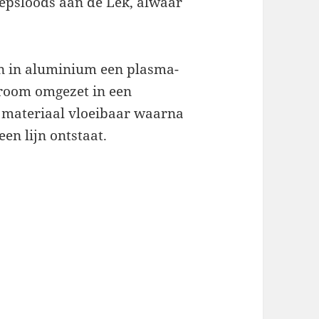
eepsloods aan de Lek, alwaar
den in aluminium een plasma-
troom omgezet in een
 materiaal vloeibaar waarna
en lijn ontstaat.