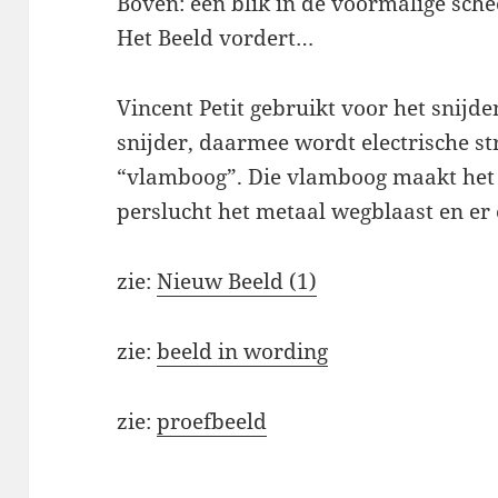
Boven: een blik in de voormalige sch
Het Beeld vordert…
Vincent Petit gebruikt voor het snij
snijder, daarmee wordt electrische s
“vlamboog”. Die vlamboog maakt het
perslucht het metaal wegblaast en er e
zie:
Nieuw Beeld (1)
zie:
beeld in wording
zie:
proefbeeld