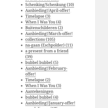
Schenking/Schenkung (10)
Aanbieding!/April-offer!
Timelapse (3)
When I Was You (4)
Buitenschilderen (2)
Aanbieding!/March-offer!
collections (105)
na-gaan (Eschpolder) (11)
a present from a friend
(39)
bubbel bubbel (5)
Aanbieding!/February-
offer!
Timelapse (2)
When I Was You (3)
Aantekeningen
bubbel bubbel (4)
Aanbieding!/January-offer!