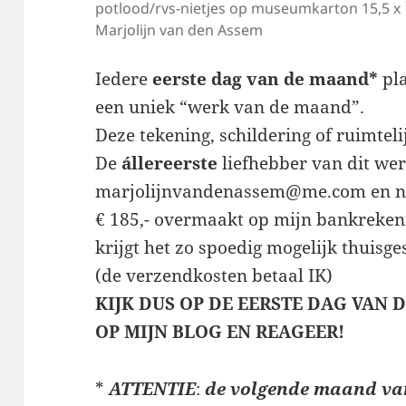
potlood/rvs-nietjes op museumkarton 15,5 x 
Marjolijn van den Assem
Iedere
eerste dag van de maand*
pla
een uniek “werk van de maand”.
Deze tekening, schildering of ruimteli
De
állereerste
liefhebber van dit werk
marjolijnvandenassem@me.com en na
€ 185,- overmaakt op mijn bankreken
krijgt het zo spoedig mogelijk thuisge
(de verzendkosten betaal IK)
KIJK DUS OP DE EERSTE DAG VAN
OP MIJN BLOG EN REAGEER!
*
ATTENTIE
:
de volgende maand va