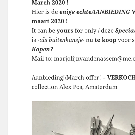
March 2020
!
Hier is de
enige echteAANBIEDING
V
maart 2020 !
It can be
yours
for only / deze
Specia
is
-als buitenkansje-
nu
te koop
voor 
Kopen?
Mail to: marjolijnvandenassem@me.
Aanbieding!/March-offer! =
VERKOCH
collection Alex Pos, Amsterdam