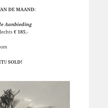
AN DE MAAND:
le Aanbieding
slechts
€ 185
,-
com
T!/ SOLD!