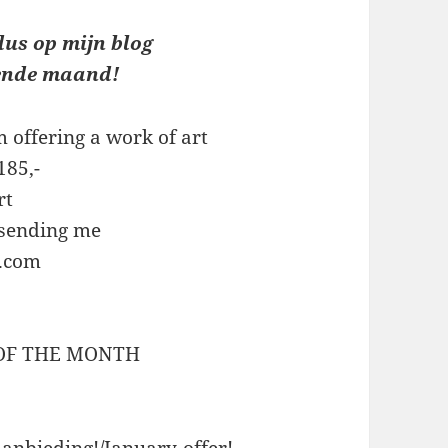
dus op mijn blog
ende maand!
m offering a work of art
185,-
rt
 sending me
.com
 OF THE MONTH
anbieding!/January-offer!