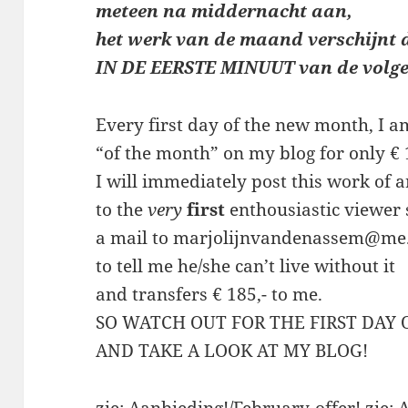
meteen
na middernacht aan,
het werk van de maand verschijnt 
IN DE EERSTE MINUUT van de volg
Every first day of the new month, I a
“of the month” on my blog for only € 
I will immediately post this work of a
to the
very
first
enthousiastic viewer
a mail to marjolijnvandenassem@me
to tell me he/she can’t live without it
and transfers € 185,- to me.
SO WATCH OUT FOR THE FIRST DAY
AND TAKE A LOOK AT MY BLOG!
zie:
Aanbieding!/February-offer!
zie:
A