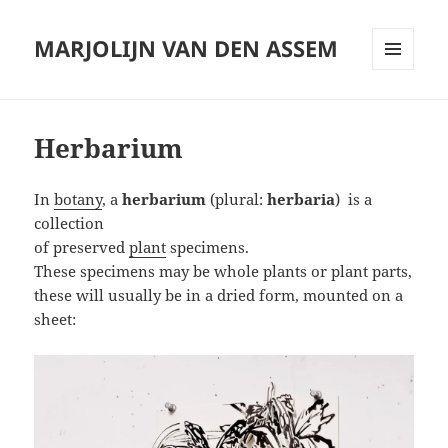
MARJOLIJN VAN DEN ASSEM
MENU
AND
WIDGETS
Herbarium
In
botany
, a
herbarium
(plural:
herbaria
) is a
collection
of preserved
plant
specimens.
These specimens may be whole plants or plant parts,
these will usually be in a dried form, mounted on a
sheet: