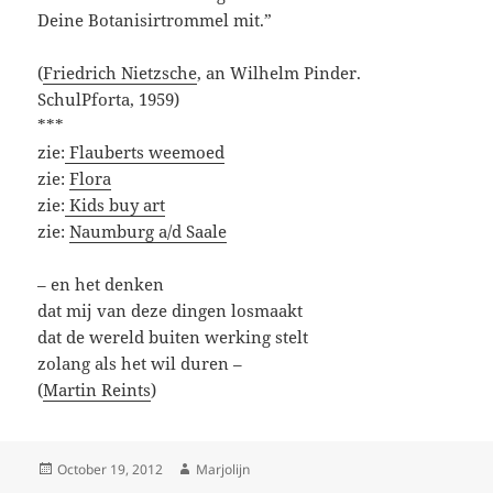
Deine Botanisirtrommel mit.”
(
Friedrich Nietzsche
, an Wilhelm Pinder.
SchulPforta, 1959)
***
zie:
Flauberts weemoed
zie:
Flora
zie:
Kids buy art
zie:
Naumburg a/d Saale
– en het denken
dat mij van deze dingen losmaakt
dat de wereld buiten werking stelt
zolang als het wil duren –
(
Martin Reints
)
Posted
Author
October 19, 2012
Marjolijn
on