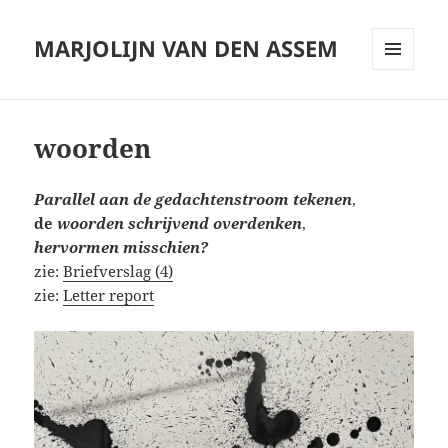
MARJOLIJN VAN DEN ASSEM
MENU
AND
WIDGETS
woorden
Parallel aan de gedachtenstroom tekenen
,
de
woorden schrijvend overdenken
,
hervormen
misschien?
zie:
Briefverslag (4)
zie:
Letter report