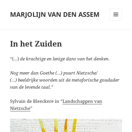
MARJOLIJN VAN DEN ASSEM
MENU
AND
WIDGETS
In het Zuiden
“(…)
de krachtige en lenige dans van het denken
.
Nog meer dan Goethe (…) puurt Nietzsche/
(…) beeldrijke woorden uit de metaforische goudader
van de levende taal.”
Sylvain de Bleeckere in “
Landschappen van
Nietzsche
”