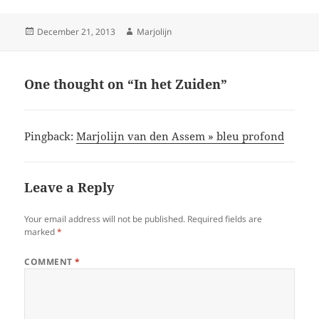
Posted
Author
December 21, 2013
Marjolijn
on
One thought on “In het Zuiden”
Pingback:
Marjolijn van den Assem » bleu profond
Leave a Reply
Your email address will not be published.
Required fields are
marked
*
COMMENT
*