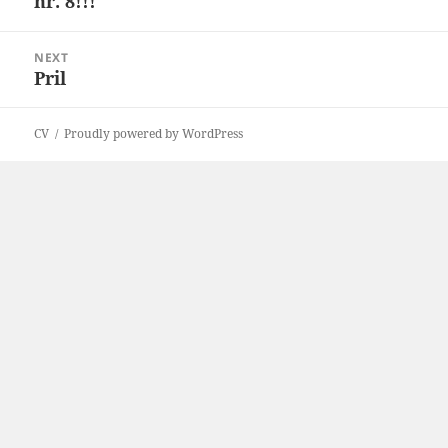
nr. 8!!!
Previous
post:
NEXT
Pril
Next
post:
CV
Proudly powered by WordPress