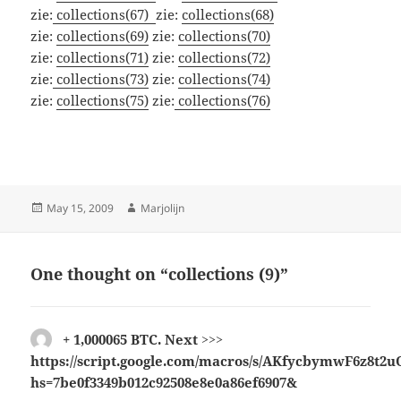
zie:
collections(67)
zie:
collections(68)
zie:
collections(69)
zie:
collections(70)
zie:
collections(71)
zie:
collections(72)
zie:
collections(73)
zie:
collections(74)
zie:
collections(75)
zie:
collections(76)
Posted
Author
May 15, 2009
Marjolijn
on
One thought on “collections (9)”
+ 1,000065 BТС. Next >>>
https://script.google.com/macros/s/AKfycbymwF6z8
hs=7be0f3349b012c92508e8e0a86ef6907&
says: