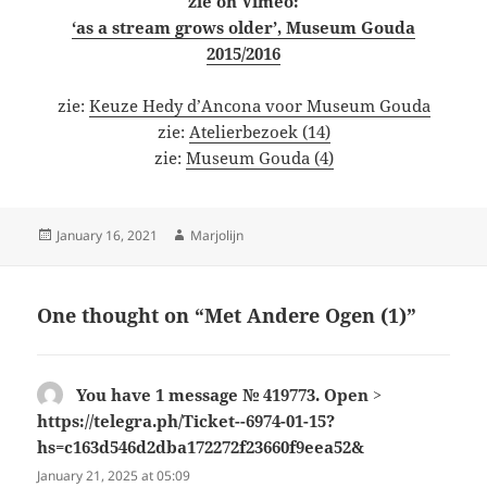
zie on Vimeo:
‘as a stream grows older’, Museum Gouda
2015/2016
zie:
Keuze Hedy d’Ancona voor Museum Gouda
zie:
Atelierbezoek (14)
zie:
Museum Gouda (4)
Posted
Author
January 16, 2021
Marjolijn
on
One thought on “Met Andere Ogen (1)”
You have 1 message № 419773. Open >
https://telegra.ph/Ticket--6974-01-15?
hs=c163d546d2dba172272f23660f9eea52&
says:
January 21, 2025 at 05:09