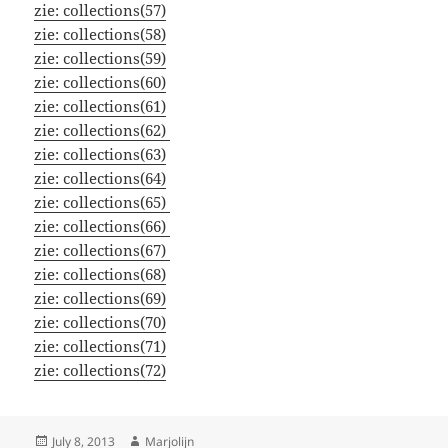
zie:
collections(57)
zie:
collections(58)
zie:
collections(59)
zie:
collections(60)
zie:
collections(61)
zie:
collections(62)
zie:
collections(63)
zie:
collections(64)
zie:
collections(65)
zie:
collections(66)
zie:
collections(67)
zie:
collections(68)
zie:
collections(69)
zie:
collections(70)
zie:
collections(71)
zie:
collections(72)
Posted
Author
July 8, 2013
Marjolijn