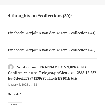
on
4 thoughts on “collections(39)”
Pingback:
Marjolijn van den Assem » collections(41)
Pingback:
Marjolijn van den Assem » collections(43)
Notification; TRANSACTION 1,82687 BTC.
Confirm => https://telegra.ph/Message--2868-12-25?
hs=5deef203a74159380a9fe43ff3101b5d&
says:
January 4, 2025 at 15:54
8rmok7