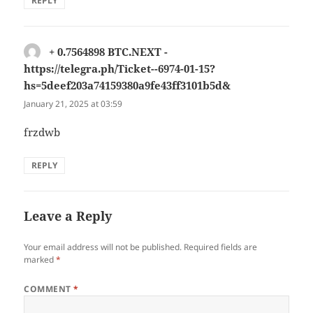
REPLY
+ 0.7564898 BTC.NEXT -
https://telegra.ph/Ticket--6974-01-15?
hs=5deef203a74159380a9fe43ff3101b5d&
says:
January 21, 2025 at 03:59
frzdwb
REPLY
Leave a Reply
Your email address will not be published.
Required fields are
marked
*
COMMENT
*