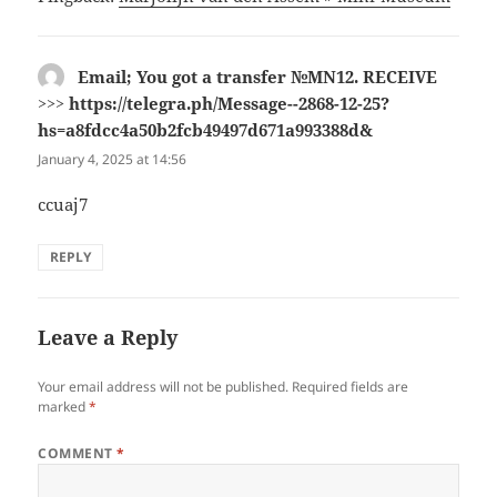
Email; You got a transfer №MN12. RECEIVE
>>> https://telegra.ph/Message--2868-12-25?
hs=a8fdcc4a50b2fcb49497d671a993388d&
says:
January 4, 2025 at 14:56
ccuaj7
REPLY
Leave a Reply
Your email address will not be published.
Required fields are
marked
*
COMMENT
*