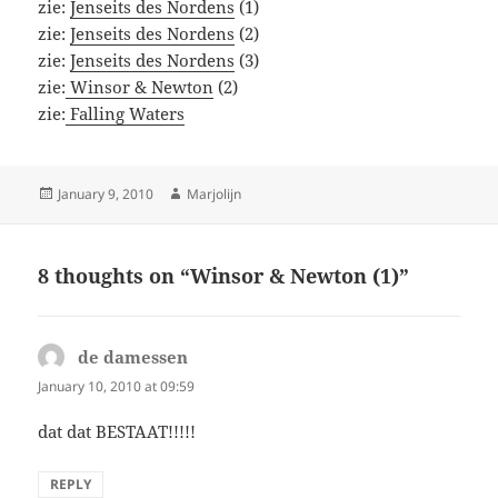
zie:
Jenseits des Nordens
(1)
zie:
Jenseits des Nordens
(2)
zie:
Jenseits des Nordens
(3)
zie:
Winsor & Newton
(2)
zie:
Falling Waters
Posted
Author
January 9, 2010
Marjolijn
on
8 thoughts on “Winsor & Newton (1)”
de damessen
says:
January 10, 2010 at 09:59
dat dat BESTAAT!!!!!
REPLY