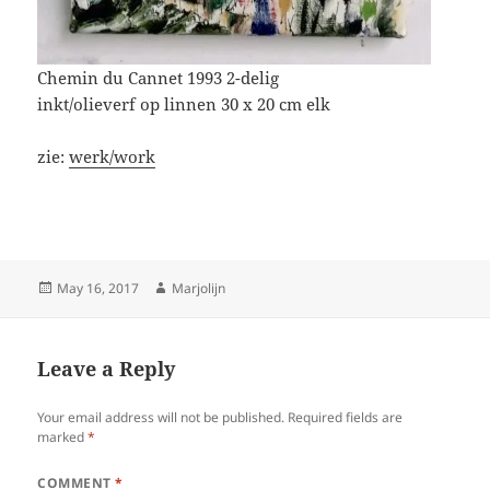
Chemin du Cannet 1993 2-delig
inkt/olieverf op linnen 30 x 20 cm elk
zie:
werk/work
Posted
Author
May 16, 2017
Marjolijn
on
Leave a Reply
Your email address will not be published.
Required fields are
marked
*
COMMENT
*