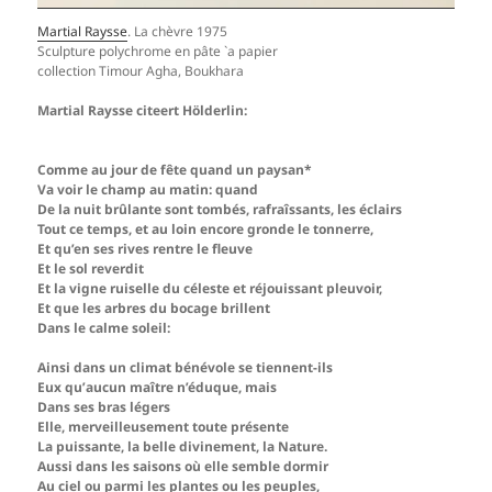
Martial Raysse
. La chèvre 1975
Sculpture polychrome en pâte `a papier
collection Timour Agha, Boukhara
Martial Raysse citeert Hölderlin:
Comme au jour de fête quand un paysan*
Va voir le champ au matin: quand
De la nuit brûlante sont tombés, rafraîssants, les éclairs
Tout ce temps, et au loin encore gronde le tonnerre,
Et qu’en ses rives rentre le fleuve
Et le sol reverdit
Et la vigne ruiselle du céleste et réjouissant pleuvoir,
Et que les arbres du bocage brillent
Dans le calme soleil:
Ainsi dans un climat bénévole se tiennent-ils
Eux qu’aucun maître n’éduque, mais
Dans ses bras légers
Elle, merveilleusement toute présente
La puissante, la belle divinement, la Nature.
Aussi dans les saisons où elle semble dormir
Au ciel ou parmi les plantes ou les peuples,