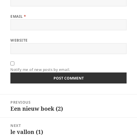
EMAIL
*
WEBSITE
Notify me of new posts by email.
Post
PREVIOUS
navigation
Een nieuw boek (2)
Previous
post:
NEXT
le vallon (1)
Next