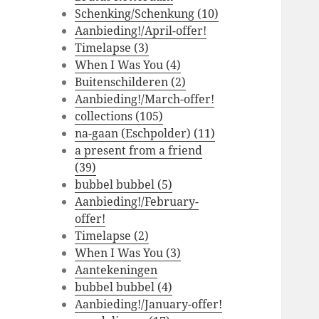
Schenking/Schenkung (10)
Aanbieding!/April-offer!
Timelapse (3)
When I Was You (4)
Buitenschilderen (2)
Aanbieding!/March-offer!
collections (105)
na-gaan (Eschpolder) (11)
a present from a friend
(39)
bubbel bubbel (5)
Aanbieding!/February-
offer!
Timelapse (2)
When I Was You (3)
Aantekeningen
bubbel bubbel (4)
Aanbieding!/January-offer!