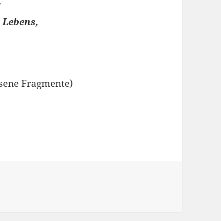
!
s Lebens,
ssene Fragmente)