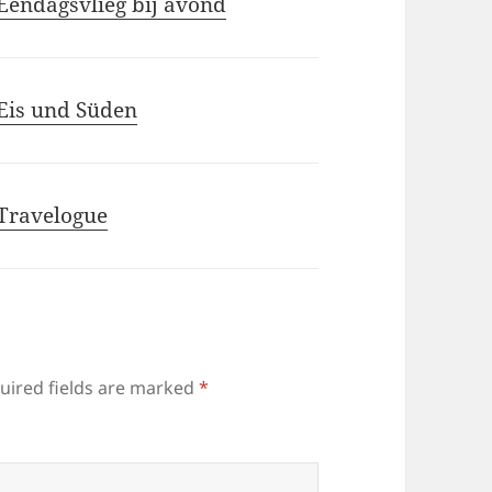
Eendagsvlieg bij avond
 Eis und Süden
 Travelogue
uired fields are marked
*