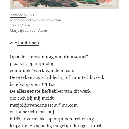
landlopen
2021
acryl/potlood op museumkarton
16 x 23,5 cm
Marjolijn van den Assem
zie:
landlopen
Op iedere
eerste dag van de maand*
plaats ik op mijn blog
een uniek “werk van de maand”.
Deze tekening, schildering of ruimtelijk werk
is te koop voor € 185,-
De
állereerste
liefhebber van dit werk
die zich bij mij meldt:
marjolijnvandenassem@me.com
en na bericht van mij
€ 185,- overmaakt op mijn bankrekening,
krijgt het zo spoedig mogelijk thuisgestuurd.