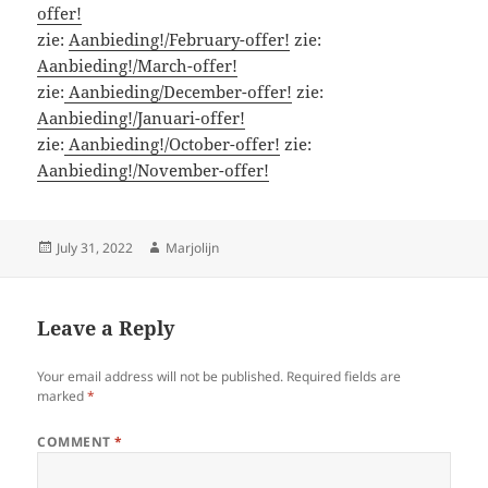
offer!
zie:
Aanbieding!/February-offer!
zie:
Aanbieding!/March-offer!
zie:
Aanbieding/December-offer!
zie:
Aanbieding!/Januari-offer!
zie:
Aanbieding!/October-offer!
zie:
Aanbieding!/November-offer!
Posted
Author
July 31, 2022
Marjolijn
on
Leave a Reply
Your email address will not be published.
Required fields are
marked
*
COMMENT
*