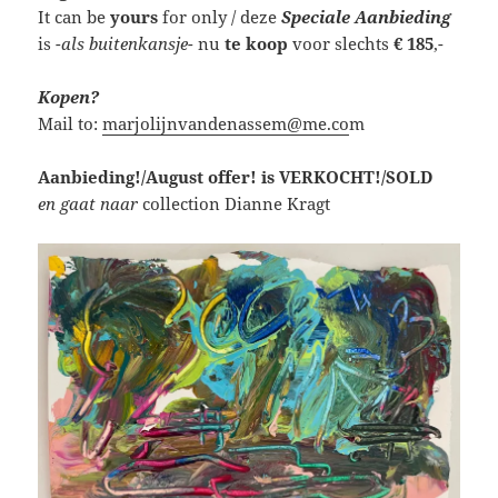
It can be
yours
for only / deze
Speciale Aanbieding
is
-als buitenkansje-
nu
te koop
voor slechts
€ 185
,-
Kopen?
Mail to:
marjolijnvandenassem@me.co
m
Aanbieding!/August offer! is VERKOCHT!/SOLD
en gaat naar
collection Dianne Kragt