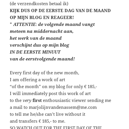
(de verzendkosten betaal ik)
KIJK DUS OP DE EERSTE DAG VAN DE MAAND
OP MIJN BLOG EN REAGEER!
*
ATTENTIE
:
de volgende maand vangt
meteen
na middernacht aan,
het werk van de maand
verschijnt dus op mijn blog
IN DE EERSTE MINUUT
van de eerstvolgende maand!
Every first day of the new month,
I am offering a work of art
“of the month” on my blog for only € 185,-
I will immediately post this work of art
to the
very
first
enthousiastic viewer sending me
a mail to marjolijnvandenassem@me.com
to tell me he/she can’t live without it
and transfers € 185,- to me.
SO WATCH OUT FOR THE FIRST DAY OF THE